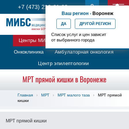
+7 (473) 210-61-03
Ваш регион -
Воронеж
ДА
ДРУГОЙ РЕГИОН
Список услуг и цен зависит
от выбранного города
Центры МИБС
Протонная терапия
Онкоклиника
Амбулаторная онкология
Центр эпилептологии
МРТ прямой кишки в Воронеже
Главная
МРТ
МРТ малого таза
МРТ прямой
кишки
МРТ прямой кишки