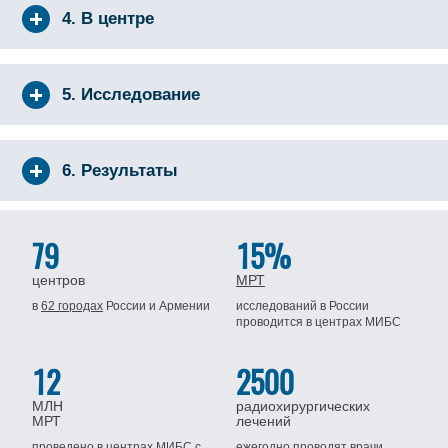
4. В центре
5. Исследование
6. Результаты
79
15%
центров
МРТ
в
62 городах
России
и Армении
исследований в России
проводится
в центрах МИБС
12
2500
МЛН
радиохирургических
МРТ
лечений
проведено в центрах МИБС
с
ежегодно проводят врачи