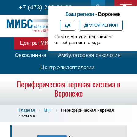
+7 (473) 210-61-03
Ваш регион -
Воронеж
ДА
ДРУГОЙ РЕГИОН
Список услуг и цен зависит
от выбранного города
Центры МИБС
Протонная терапия
Онкоклиника
Амбулаторная онкология
Центр эпилептологии
Периферическая нервная система в
Воронеже
Главная
МРТ
Периферическая нервная
система